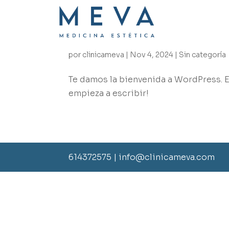
¡Hola, mundo!
por
clinicameva
|
Nov 4, 2024
|
Sin categoría
Te damos la bienvenida a WordPress. Es
empieza a escribir!
614372575 | info@clinicameva.com